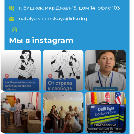
г. Бишкек, мкр.Джал-15, дом 14, офис 103
natalya.shumskaya@dsn.kg
Мы в instagram