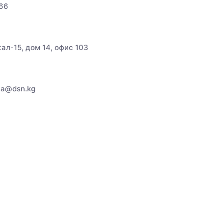
266
жал-15, дом 14, офис 103
ya@dsn.kg