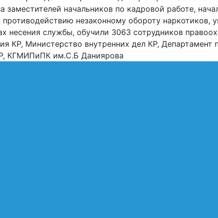
сла заместителей начальников по кадровой работе, на
о противодействию незаконному обороту наркотиков, 
ах несения службы, обучили 3063 сотрудников правоох
я КР, Министерство внутренних дел КР, Департамент 
Р, КГМИПиПК им.С.Б Даниярова